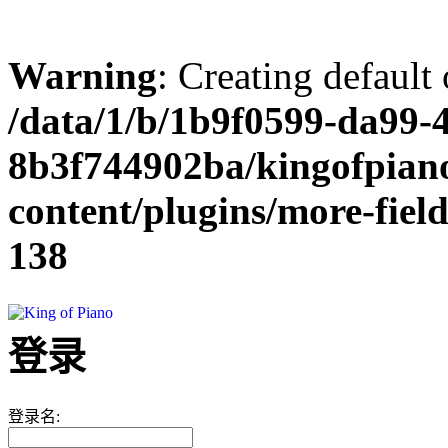
Warning
: Creating default
/data/1/b/1b9f0599-da99-
8b3f744902ba/kingofpian
content/plugins/more-field
138
登录
登录名: