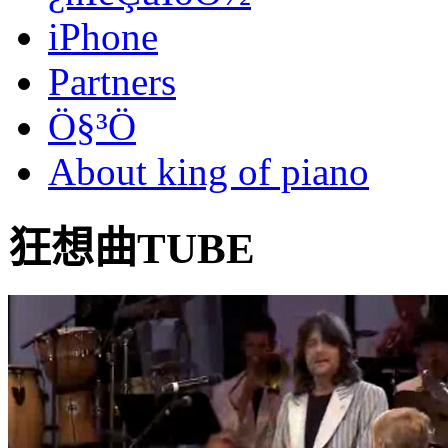
iPhone
Partners
Ö§³Ö
About king of piano
狂想曲TUBE