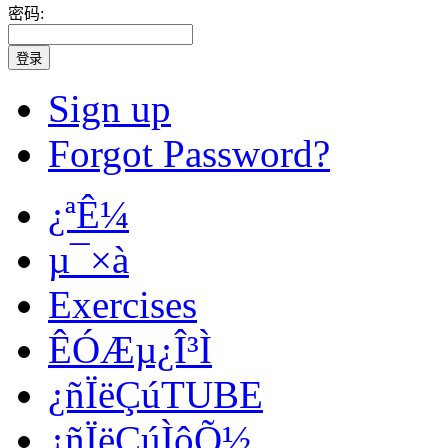
密码:
登录
Sign up
Forgot Password?
¿ªÊ¼
µ¯×à
Exercises
ÊÓÆµ¿Î³Ì
¿ñÏëÇúTUBE
¿ñÏëÇúÌôÕ½