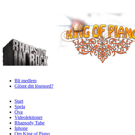
Bli medlem
Glömt ditt lösenord?
Start
Spela
Öva
Videolektioner
Rhapsody Tube
Iphone
Om King of Piano